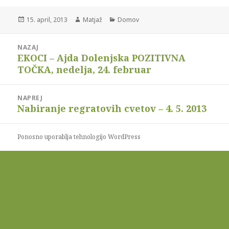
Objavljeno
15. april, 2013
Avtor
Matjaž
Kategorije
Domov
dne
Navigacija
NAZAJ
prispevka
EKOCI – Ajda Dolenjska POZITIVNA
Prejšnji
TOČKA, nedelja, 24. februar
prispevek:
NAPREJ
Nabiranje regratovih cvetov – 4. 5. 2013
Naslednji
prispevek:
Ponosno uporablja tehnologijo WordPress