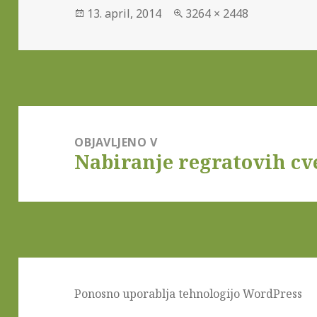
Objavljeno
13. april, 2014
Polna
3264 × 2448
dne
velikost
Navigacija
prispevka
OBJAVLJENO V
Nabiranje regratovih cv
Ponosno uporablja tehnologijo WordPress