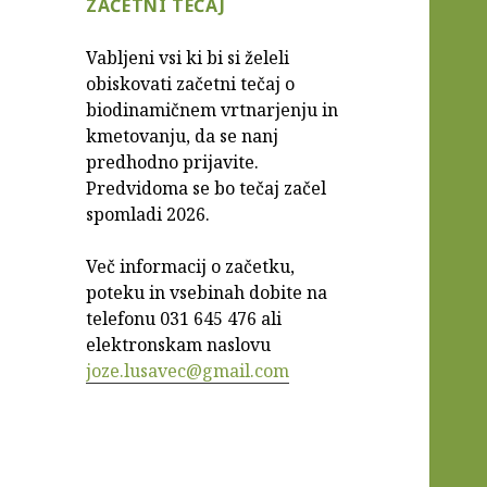
ZAČETNI TEČAJ
Vabljeni vsi ki bi si želeli
obiskovati začetni tečaj o
biodinamičnem vrtnarjenju in
kmetovanju, da se nanj
predhodno prijavite.
Predvidoma se bo tečaj začel
spomladi 2026.
Več informacij o začetku,
poteku in vsebinah dobite na
telefonu 031 645 476 ali
elektronskam naslovu
joze.lusavec@gmail.com